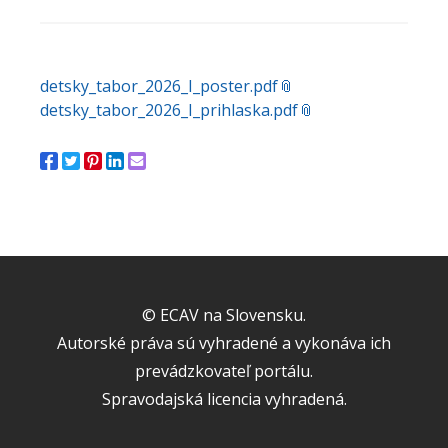
detsky_tabor_2026_I_poster.pdf
detsky_tabor_2026_I_prihlaska.pdf
© ECAV na Slovensku.
Autorské práva sú vyhradené a vykonáva ich
prevádzkovateľ portálu.
Spravodajská licencia vyhradená.