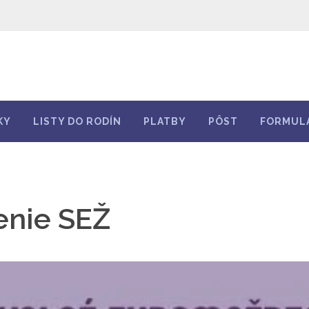
KY
LISTY DO RODÍN
PLATBY
PÔST
FORMUL
enie SEŽ